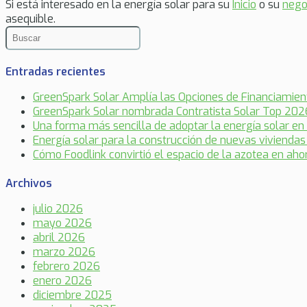
Si está interesado en la energía solar para su
Inicio
o su
nego
asequible.
Entradas recientes
GreenSpark Solar Amplía las Opciones de Financiamient
GreenSpark Solar nombrada Contratista Solar Top 202
Una forma más sencilla de adoptar la energía solar en 
Energía solar para la construcción de nuevas vivienda
Cómo Foodlink convirtió el espacio de la azotea en aho
Archivos
julio 2026
mayo 2026
abril 2026
marzo 2026
febrero 2026
enero 2026
diciembre 2025